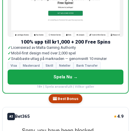
100% upp till kr1,000 + 200 Free Spins
✓
Licensierad av Malta Gaming Authority
✓
Mobil-first design med över 2,000 spel
✓
Snabbaste uttag på marknaden — genomsnitt 10 minuter
Visa
Mastercard
Skrill
Neteller
Bank Transfer
Spela Nu →
18+ | Spela ansvarsfullt | Villkor gäller
🎰 Best Bonus
Bet365
4.9
★
#2