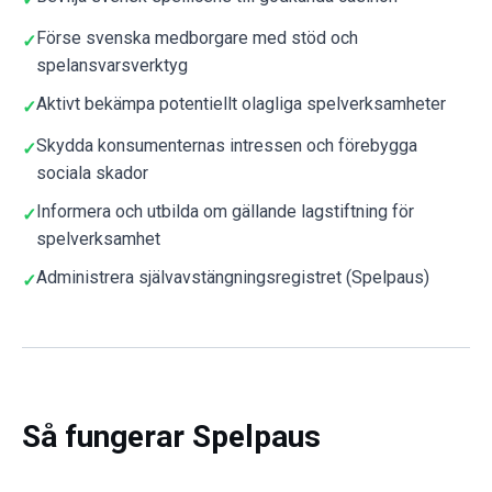
Förse svenska medborgare med stöd och
spelansvarsverktyg
Aktivt bekämpa potentiellt olagliga spelverksamheter
Skydda konsumenternas intressen och förebygga
sociala skador
Informera och utbilda om gällande lagstiftning för
spelverksamhet
Administrera självavstängningsregistret (Spelpaus)
Så fungerar Spelpaus