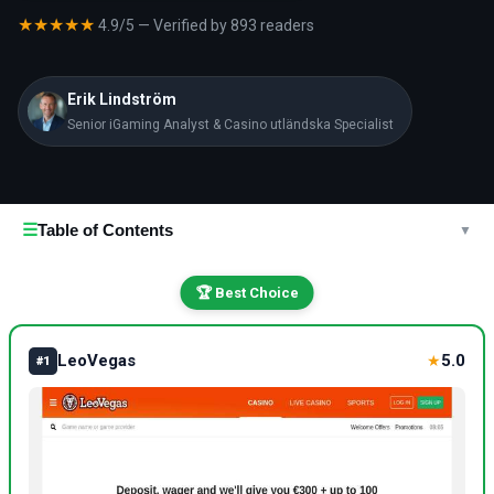
★★★★★
4.9/5 — Verified by 893 readers
Erik Lindström
Senior iGaming Analyst & Casino utländska Specialist
☰
Table of Contents
▼
🏆 Best Choice
LeoVegas
5.0
★
#1