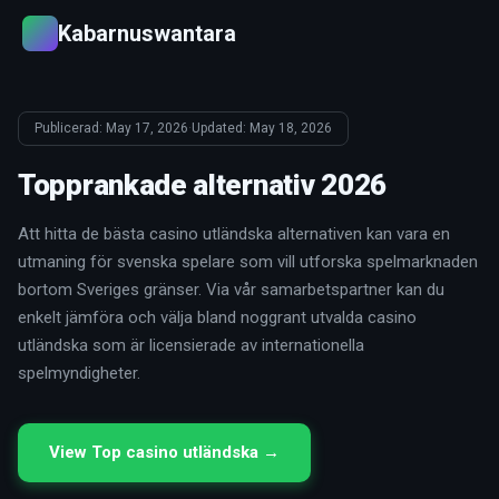
Kabarnuswantara
K
Publicerad: May 17, 2026
·
Updated: May 18, 2026
Topprankade alternativ 2026
Att hitta de bästa casino utländska alternativen kan vara en
utmaning för svenska spelare som vill utforska spelmarknaden
bortom Sveriges gränser. Via vår samarbetspartner kan du
enkelt jämföra och välja bland noggrant utvalda casino
utländska som är licensierade av internationella
spelmyndigheter.
View Top casino utländska →