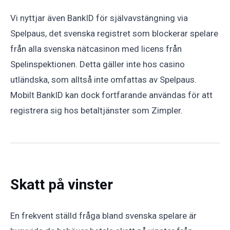
Vi nyttjar även BankID för självavstängning via
Spelpaus, det svenska registret som blockerar spelare
från alla svenska nätcasinon med licens från
Spelinspektionen. Detta gäller inte hos casino
utländska, som alltså inte omfattas av Spelpaus.
Mobilt BankID kan dock fortfarande användas för att
registrera sig hos betaltjänster som Zimpler.
Skatt på vinster
En frekvent ställd fråga bland svenska spelare är