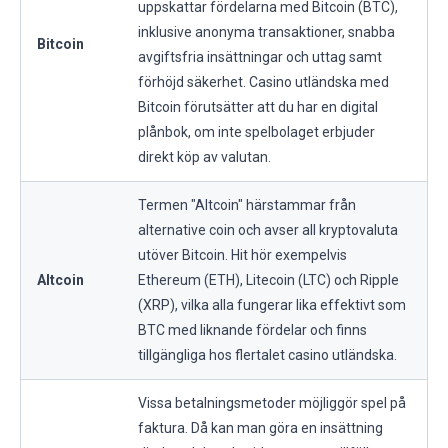
uppskattar fördelarna med Bitcoin (BTC),
inklusive anonyma transaktioner, snabba
Bitcoin
avgiftsfria insättningar och uttag samt
förhöjd säkerhet. Casino utländska med
Bitcoin förutsätter att du har en digital
plånbok, om inte spelbolaget erbjuder
direkt köp av valutan.
Termen "Altcoin" härstammar från
alternative coin och avser all kryptovaluta
utöver Bitcoin. Hit hör exempelvis
Altcoin
Ethereum (ETH), Litecoin (LTC) och Ripple
(XRP), vilka alla fungerar lika effektivt som
BTC med liknande fördelar och finns
tillgängliga hos flertalet casino utländska.
Vissa betalningsmetoder möjliggör spel på
faktura. Då kan man göra en insättning