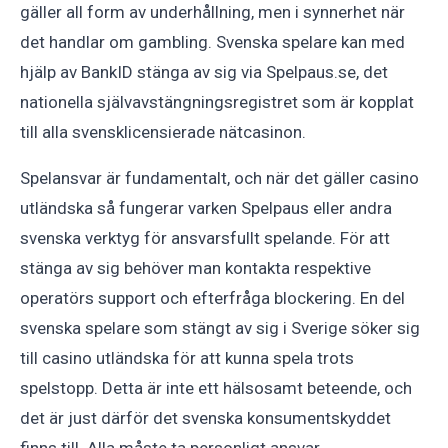
gäller all form av underhållning, men i synnerhet när
det handlar om gambling. Svenska spelare kan med
hjälp av BankID stänga av sig via Spelpaus.se, det
nationella självavstängningsregistret som är kopplat
till alla svensklicensierade nätcasinon.
Spelansvar är fundamentalt, och när det gäller casino
utländska så fungerar varken Spelpaus eller andra
svenska verktyg för ansvarsfullt spelande. För att
stänga av sig behöver man kontakta respektive
operatörs support och efterfråga blockering. En del
svenska spelare som stängt av sig i Sverige söker sig
till casino utländska för att kunna spela trots
spelstopp. Detta är inte ett hälsosamt beteende, och
det är just därför det svenska konsumentskyddet