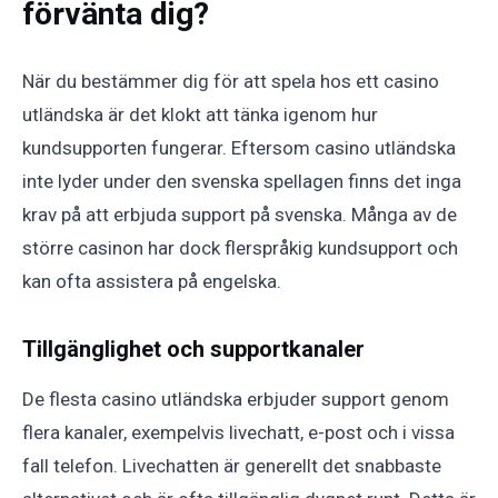
förvänta dig?
När du bestämmer dig för att spela hos ett casino
utländska är det klokt att tänka igenom hur
kundsupporten fungerar. Eftersom casino utländska
inte lyder under den svenska spellagen finns det inga
krav på att erbjuda support på svenska. Många av de
större casinon har dock flerspråkig kundsupport och
kan ofta assistera på engelska.
Tillgänglighet och supportkanaler
De flesta casino utländska erbjuder support genom
flera kanaler, exempelvis livechatt, e-post och i vissa
fall telefon. Livechatten är generellt det snabbaste