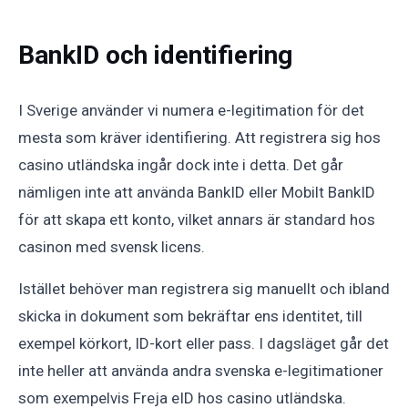
BankID och identifiering
I Sverige använder vi numera e-legitimation för det
mesta som kräver identifiering. Att registrera sig hos
casino utländska ingår dock inte i detta. Det går
nämligen inte att använda BankID eller Mobilt BankID
för att skapa ett konto, vilket annars är standard hos
casinon med svensk licens.
Istället behöver man registrera sig manuellt och ibland
skicka in dokument som bekräftar ens identitet, till
exempel körkort, ID-kort eller pass. I dagsläget går det
inte heller att använda andra svenska e-legitimationer
som exempelvis Freja eID hos casino utländska.