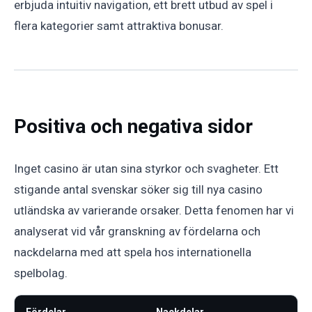
erbjuda intuitiv navigation, ett brett utbud av spel i
flera kategorier samt attraktiva bonusar.
Positiva och negativa sidor
Inget casino är utan sina styrkor och svagheter. Ett
stigande antal svenskar söker sig till nya casino
utländska av varierande orsaker. Detta fenomen har vi
analyserat vid vår granskning av fördelarna och
nackdelarna med att spela hos internationella
spelbolag.